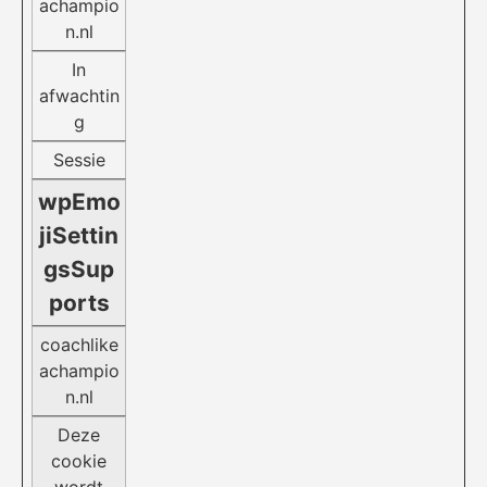
achampio
n.nl
In
afwachtin
g
Sessie
wpEmo
jiSettin
gsSup
ports
coachlike
achampio
n.nl
Deze
cookie