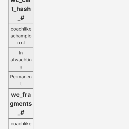
t_hash
_#
coachlike
achampio
n.nl
In
afwachtin
g
Permanen
t
wc_fra
gments
_#
coachlike