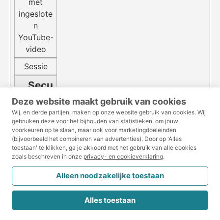
met
ingeslote
n
YouTube-
video
Sessie
__Secu
re-
Deze website maakt gebruik van cookies
Wij, en derde partijen, maken op onze website gebruik van cookies.
Wij
YNID
gebruiken deze voor het bijhouden van statistieken, om jouw
voorkeuren op te slaan, maar ook voor marketingdoeleinden
YouTube
(bijvoorbeeld het combineren van advertenties).
Door op 'Alles
toestaan' te klikken, ga je akkoord met het gebruik van alle cookies
Wordt
zoals beschreven in onze
privacy- en cookieverklaring
.
gebruikt
om de
Alleen noodzakelijke toestaan
interactie
van
Alles toestaan
gebruiker