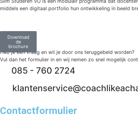
Slim Studeren VO is een modulair programma dat docenten
VO
middels een digitaal portfolio hun ontwikkeling in beeld 
Download
Contact
de
brochure
Heb je een vraag en wil je door ons teruggebeld worden?
Vul dan het formulier in en wij nemen zo snel mogelijk cont
085 - 760 2724
klantenservice@coachlikeach
Contactformulier