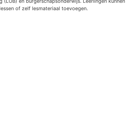
g (LOB) en burgerschapsonderwijs. Leerlingen kunnen
essen of zelf lesmateriaal toevoegen.