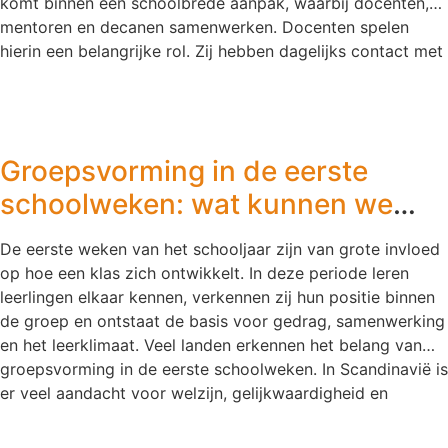
komt binnen een schoolbrede aanpak, waarbij docenten,
mentoren en decanen samenwerken. Docenten spelen
hierin een belangrijke rol. Zij hebben dagelijks contact met
leerlingen, kennen hun talenten en interesses en kunnen
leerlingen helpen om verbanden te leggen tussen wat zij
leren en de wereld buiten school. Loopbaanontwikkeling
begint niet bij de profielkeuze Veel scholen besteden
Groepsvorming in de eerste
vooral aandacht aan loopbaanoriëntatie op momenten
waarop leerlingen een keuze moeten maken. Denk aan de
schoolweken: wat kunnen we
overstap naar een profiel, vervolgopleiding of stage. Toch
van Scandinavië leren?
blijkt uit internationaal onderzoek dat
De eerste weken van het schooljaar zijn van grote invloed
loopbaanontwikkeling veel meer is dan het maken van een
op hoe een klas zich ontwikkelt. In deze periode leren
eenmalige keuze. Het gaat om het ontwikkelen van kennis,
leerlingen elkaar kennen, verkennen zij hun positie binnen
vaardigheden en zelfinzicht die jongeren helpen om
de groep en ontstaat de basis voor gedrag, samenwerking
gedurende hun leven passende keuzes te maken. Het
en het leerklimaat. Veel landen erkennen het belang van
onderzoek van Rice
groepsvorming in de eerste schoolweken. In Scandinavië is
er veel aandacht voor welzijn, gelijkwaardigheid en
verbondenheid binnen de klas. Leerlingen moeten zich
veilig, gezien en betrokken voelen voordat zij optimaal tot