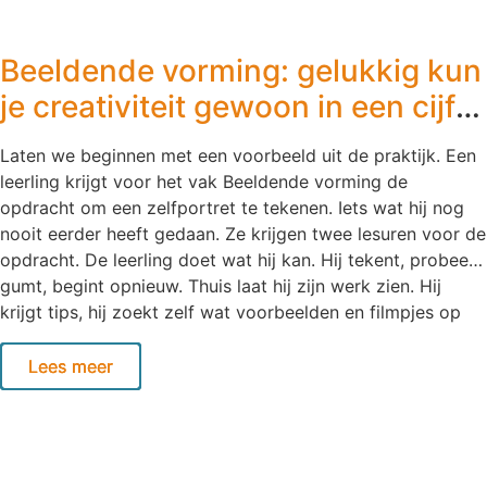
leren kunnen komen. In plaats van direct te focussen op
vakkennis, prestaties en toetsing, kiezen Scandinavische
Beeldende vorming: gelukkig kun
scholen ervoor om eerst te investeren in de groep. Deze
benadering biedt waardevolle inzichten voor het
je creativiteit gewoon in een cijfer
voortgezet onderwijs. Eerst de relatie, dan het leren In
vangen
Scandinavische klaslokalen staat het opbouwen van
Laten we beginnen met een voorbeeld uit de praktijk. Een
relaties centraal. Leerlingen moeten zich veilig voelen,
leerling krijgt voor het vak Beeldende vorming de
gezien worden en vertrouwen ervaren voordat zij tot leren
opdracht om een zelfportret te tekenen. Iets wat hij nog
komen. Onderzoek van onder andere de OECD
nooit eerder heeft gedaan. Ze krijgen twee lesuren voor de
onderstreept dat
opdracht. De leerling doet wat hij kan. Hij tekent, probeert,
gumt, begint opnieuw. Thuis laat hij zijn werk zien. Hij
krijgt tips, hij zoekt zelf wat voorbeelden en filmpjes op
internet en gaat oefenen. Stap voor stap ontdekt hij hoe
een gezicht is opgebouwd, hoe verhoudingen werken en
Lees meer
Lees meer
Lees meer
hoe schaduw diepte geeft. Met zijn nieuwe inzichten en
zichtbaar meer vaardigheid komt hij terug op school. Trots
neemt hij zijn oefentekening en de bronnen die hij heeft
gebruikt mee naar school. Hij wil op school nog een keer