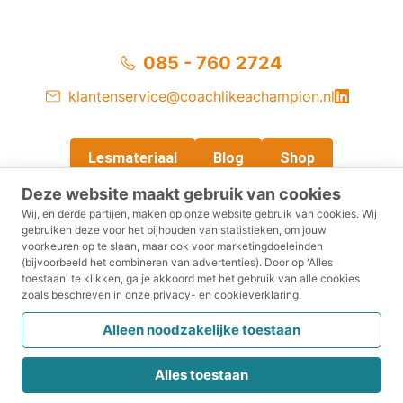
proberen. Klaar om te laten zien wat hij heeft geleerd.
Alleen komt dat moment niet. Nog voordat hij iets kan
uitleggen, krijgt hij te horen
085 - 760 2724
klantenservice@coachlikeachampion.nl
Lesmateriaal
Blog
Shop
Deze website maakt gebruik van cookies
Wij, en derde partijen, maken op onze website gebruik van cookies.
Wij
gebruiken deze voor het bijhouden van statistieken, om jouw
voorkeuren op te slaan, maar ook voor marketingdoeleinden
Privacy- en cookieverklaring
Voorwaarden
(bijvoorbeeld het combineren van advertenties).
Door op 'Alles
toestaan' te klikken, ga je akkoord met het gebruik van alle cookies
zoals beschreven in onze
privacy- en cookieverklaring
.
Disclaimer
Retourneren
Klachtenreglement
Alleen noodzakelijke toestaan
CRKBO
Alles toestaan