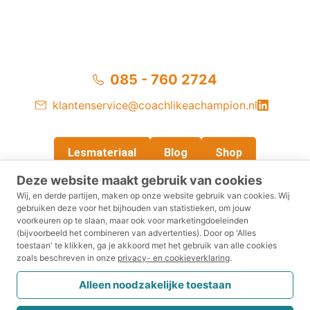
Neuropsychologisch onderzoek laat zien dat dit gedrag
deels verklaard kan worden
085 - 760 2724
klantenservice@coachlikeachampion.nl
Lesmateriaal
Blog
Shop
Deze website maakt gebruik van cookies
Wij, en derde partijen, maken op onze website gebruik van cookies.
Wij
gebruiken deze voor het bijhouden van statistieken, om jouw
voorkeuren op te slaan, maar ook voor marketingdoeleinden
Privacy- en cookieverklaring
Voorwaarden
(bijvoorbeeld het combineren van advertenties).
Door op 'Alles
toestaan' te klikken, ga je akkoord met het gebruik van alle cookies
zoals beschreven in onze
privacy- en cookieverklaring
.
Disclaimer
Retourneren
Klachtenreglement
Alleen noodzakelijke toestaan
CRKBO