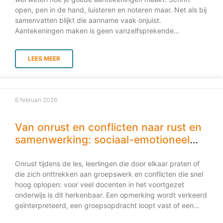
open, pen in de hand, luisteren en noteren maar. Net als bij
samenvatten blijkt die aanname vaak onjuist.
Aantekeningen maken is geen vanzelfsprekende
vaardigheid, maar een complexe leerstrategie die expliciet
aangeleerd, geoefend en van feedback voorzien moet
LEES MEER
worden. Wie niet goed leert noteren, leert vaak ook minder
diep en dat heeft directe gevolgen voor begrip, onthouden
en zelfstandig leren. De hardnekkige aanname: “dat
kunnen ze al” In onderzoek naar leerstrategieën werd
6 februari 2026
jarenlang aangenomen dat leerlingen aan het einde van het
voortgezet onderwijs wel fatsoenlijke samenvattingen en
aantekeningen konden maken. Die aanname bleek
Van onrust en conflicten naar rust en
onhoudbaar. Toen samenvatten minder effectief bleek dan
samenwerking: sociaal-emotioneel
verwacht, lag dat niet aan de strategie zelf, maar aan de
leren in het voortgezet onderwijs
uitvoering: leerlingen wisten eenvoudigweg niet hoe ze
Onrust tijdens de les, leerlingen die door elkaar praten of
moesten samenvatten. Hetzelfde geldt voor
die zich onttrekken aan groepswerk en conflicten die snel
aantekeningen maken. We verwachten een vaardigheid die
hoog oplopen: voor veel docenten in het voortgezet
zelden
onderwijs is dit herkenbaar. Een opmerking wordt verkeerd
geïnterpreteerd, een groepsopdracht loopt vast of een
leerling reageert fel op feedback. Vaak grijpen we in met