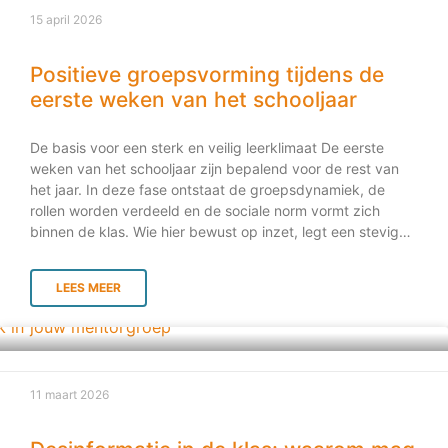
oefentekening en de bronnen die hij heeft gebruikt mee
15 april 2026
naar school. Hij wil op school nog een keer proberen. Klaar
om te laten zien wat hij heeft geleerd. Alleen komt dat
moment niet. Nog voordat hij iets kan uitleggen, krijgt hij te
Positieve groepsvorming tijdens de
horen
eerste weken van het schooljaar
De basis voor een sterk en veilig leerklimaat De eerste
weken van het schooljaar zijn bepalend voor de rest van
het jaar. In deze fase ontstaat de groepsdynamiek, de
rollen worden verdeeld en de sociale norm vormt zich
binnen de klas. Wie hier bewust op inzet, legt een stevige
basis voor rust, vertrouwen en betere leerprestaties. Maar
hoe zorg je nu voor positieve groepsvorming? En wat levert
LEES MEER
het concreet op? In deze blog lees je over de voordelen
van het Gouden Weken Pakket, praktische voorbeelden én
hoe je dit eenvoudig kunt aanpakken. Wat is positieve
groepsvorming? Positieve groepsvorming betekent dat je
als docent of mentor actief werkt aan een klas waarin
11 maart 2026
leerlingen zich: veilig voelen; elkaar respecteren;
samenwerken; en verantwoordelijkheid nemen. Het gaat
dus niet alleen om “een gezellige klas”, maar om een groep