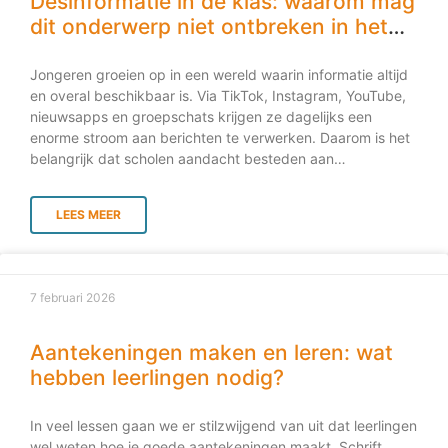
Desinformatie in de klas: waarom mag
waarin iedere leerling tot zijn recht komt en zich veilig
dit onderwerp niet ontbreken in het
voelt. De basis van
onderwijs
Jongeren groeien op in een wereld waarin informatie altijd
en overal beschikbaar is. Via TikTok, Instagram, YouTube,
nieuwsapps en groepschats krijgen ze dagelijks een
enorme stroom aan berichten te verwerken. Daarom is het
belangrijk dat scholen aandacht besteden aan
desinformatie en leerlingen leren hoe ze informatie kritisch
kunnen beoordelen. Wat is desinformatie en waarom is
LEES MEER
het zo lastig te herkennen? Desinformatie is misleidende
informatie die bewust wordt verspreid om te manipuleren.
Daarnaast is er misinformatie: onjuiste informatie die
zonder kwade bedoeling wordt gedeeld. Het verschil zit in
7 februari 2026
de intentie, maar voor jongeren is dat onderscheid vaak
moeilijk te maken. In de praktijk blijkt het vaak ingewikkeld
om intentie vast te stellen. Daarom is het zinvoller om met
Aantekeningen maken en leren: wat
je leerlingen te kijken naar de inhoud en het effect van een
hebben leerlingen nodig?
bericht, in plaats van direct te focussen op de vraag of iets
‘met opzet’ is verspreid. Waarom is dit
In veel lessen gaan we er stilzwijgend van uit dat leerlingen
wel weten hoe je goede aantekeningen maakt. Schrift