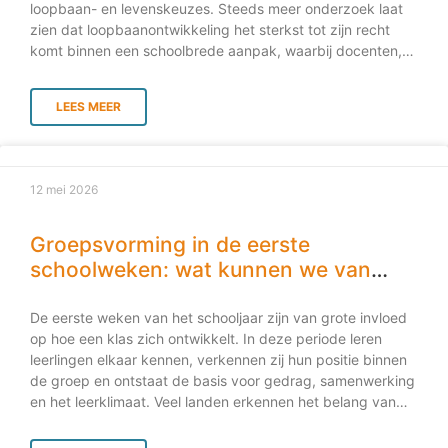
loopbaan- en levenskeuzes. Steeds meer onderzoek laat
zien dat loopbaanontwikkeling het sterkst tot zijn recht
komt binnen een schoolbrede aanpak, waarbij docenten,
mentoren en decanen samenwerken. Docenten spelen
hierin een belangrijke rol. Zij hebben dagelijks contact met
LEES MEER
leerlingen, kennen hun talenten en interesses en kunnen
leerlingen helpen om verbanden te leggen tussen wat zij
leren en de wereld buiten school. Loopbaanontwikkeling
begint niet bij de profielkeuze Veel scholen besteden
12 mei 2026
vooral aandacht aan loopbaanoriëntatie op momenten
waarop leerlingen een keuze moeten maken. Denk aan de
overstap naar een profiel, vervolgopleiding of stage. Toch
Groepsvorming in de eerste
blijkt uit internationaal onderzoek dat
schoolweken: wat kunnen we van
loopbaanontwikkeling veel meer is dan het maken van een
Scandinavië leren?
eenmalige keuze. Het gaat om het ontwikkelen van kennis,
De eerste weken van het schooljaar zijn van grote invloed
vaardigheden en zelfinzicht die jongeren helpen om
op hoe een klas zich ontwikkelt. In deze periode leren
gedurende hun leven passende keuzes te maken. Het
leerlingen elkaar kennen, verkennen zij hun positie binnen
onderzoek van Rice
de groep en ontstaat de basis voor gedrag, samenwerking
en het leerklimaat. Veel landen erkennen het belang van
groepsvorming in de eerste schoolweken. In Scandinavië is
er veel aandacht voor welzijn, gelijkwaardigheid en