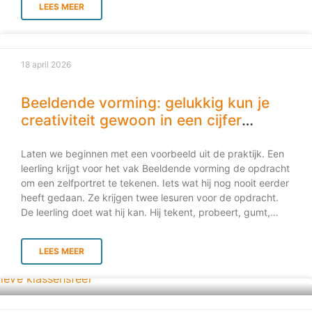
LEES MEER
verbondenheid binnen de klas. Leerlingen moeten zich
veilig, gezien en betrokken voelen voordat zij optimaal tot
leren kunnen komen. In plaats van direct te focussen op
vakkennis, prestaties en toetsing, kiezen Scandinavische
18 april 2026
scholen ervoor om eerst te investeren in de groep. Deze
benadering biedt waardevolle inzichten voor het
voortgezet onderwijs. Eerst de relatie, dan het leren In
Beeldende vorming: gelukkig kun je
Scandinavische klaslokalen staat het opbouwen van
creativiteit gewoon in een cijfer
relaties centraal. Leerlingen moeten zich veilig voelen,
vangen
gezien worden en vertrouwen ervaren voordat zij tot leren
Laten we beginnen met een voorbeeld uit de praktijk. Een
komen. Onderzoek van onder andere de OECD
leerling krijgt voor het vak Beeldende vorming de opdracht
onderstreept dat
om een zelfportret te tekenen. Iets wat hij nog nooit eerder
heeft gedaan. Ze krijgen twee lesuren voor de opdracht.
De leerling doet wat hij kan. Hij tekent, probeert, gumt,
begint opnieuw. Thuis laat hij zijn werk zien. Hij krijgt tips,
hij zoekt zelf wat voorbeelden en filmpjes op internet en
LEES MEER
gaat oefenen. Stap voor stap ontdekt hij hoe een gezicht is
opgebouwd, hoe verhoudingen werken en hoe schaduw
diepte geeft. Met zijn nieuwe inzichten en zichtbaar meer
vaardigheid komt hij terug op school. Trots neemt hij zijn