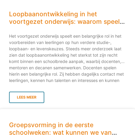
Loopbaanontwikkeling in het
voortgezet onderwijs: waarom speelt
elke docent een rol?
Het voortgezet onderwijs speelt een belangrijke rol in het
voorbereiden van leerlingen op hun verdere studie-,
loopbaan- en levenskeuzes. Steeds meer onderzoek laat
zien dat loopbaanontwikkeling het sterkst tot zijn recht
komt binnen een schoolbrede aanpak, waarbij docenten,
mentoren en decanen samenwerken. Docenten spelen
hierin een belangrijke rol. Zij hebben dagelijks contact met
leerlingen, kennen hun talenten en interesses en kunnen
leerlingen helpen om verbanden te leggen tussen wat zij
leren en de wereld buiten school. Loopbaanontwikkeling
LEES MEER
begint niet bij de profielkeuze Veel scholen besteden
vooral aandacht aan loopbaanoriëntatie op momenten
waarop leerlingen een keuze moeten maken. Denk aan de
overstap naar een profiel, vervolgopleiding of stage. Toch
Groepsvorming in de eerste
blijkt uit internationaal onderzoek dat
loopbaanontwikkeling veel meer is dan het maken van een
schoolweken: wat kunnen we van