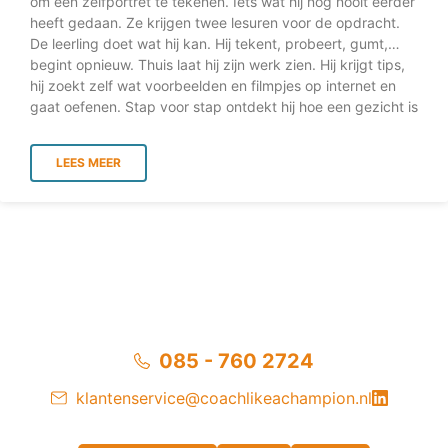
om een zelfportret te tekenen. Iets wat hij nog nooit eerder
heeft gedaan. Ze krijgen twee lesuren voor de opdracht.
De leerling doet wat hij kan. Hij tekent, probeert, gumt,
begint opnieuw. Thuis laat hij zijn werk zien. Hij krijgt tips,
hij zoekt zelf wat voorbeelden en filmpjes op internet en
gaat oefenen. Stap voor stap ontdekt hij hoe een gezicht is
opgebouwd, hoe verhoudingen werken en hoe schaduw
diepte geeft. Met zijn nieuwe inzichten en zichtbaar meer
LEES MEER
vaardigheid komt hij terug op school. Trots neemt hij zijn
oefentekening en de bronnen die hij heeft gebruikt mee
naar school. Hij wil op school nog een keer proberen. Klaar
om te laten zien wat hij heeft geleerd. Alleen komt dat
moment niet. Nog voordat hij iets kan uitleggen, krijgt hij te
horen
085 - 760 2724
klantenservice@coachlikeachampion.nl