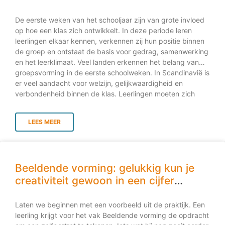
eenmalige keuze. Het gaat om het ontwikkelen van kennis,
Scandinavië leren?
vaardigheden en zelfinzicht die jongeren helpen om
De eerste weken van het schooljaar zijn van grote invloed
gedurende hun leven passende keuzes te maken. Het
op hoe een klas zich ontwikkelt. In deze periode leren
onderzoek van Rice
leerlingen elkaar kennen, verkennen zij hun positie binnen
de groep en ontstaat de basis voor gedrag, samenwerking
en het leerklimaat. Veel landen erkennen het belang van
groepsvorming in de eerste schoolweken. In Scandinavië is
er veel aandacht voor welzijn, gelijkwaardigheid en
verbondenheid binnen de klas. Leerlingen moeten zich
veilig, gezien en betrokken voelen voordat zij optimaal tot
leren kunnen komen. In plaats van direct te focussen op
LEES MEER
vakkennis, prestaties en toetsing, kiezen Scandinavische
scholen ervoor om eerst te investeren in de groep. Deze
benadering biedt waardevolle inzichten voor het
voortgezet onderwijs. Eerst de relatie, dan het leren In
Beeldende vorming: gelukkig kun je
Scandinavische klaslokalen staat het opbouwen van
relaties centraal. Leerlingen moeten zich veilig voelen,
creativiteit gewoon in een cijfer
gezien worden en vertrouwen ervaren voordat zij tot leren
vangen
komen. Onderzoek van onder andere de OECD
Laten we beginnen met een voorbeeld uit de praktijk. Een
onderstreept dat
leerling krijgt voor het vak Beeldende vorming de opdracht