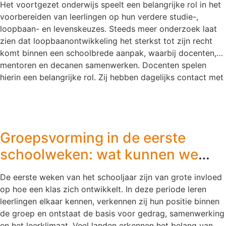
Het voortgezet onderwijs speelt een belangrijke rol in het
voorbereiden van leerlingen op hun verdere studie-,
loopbaan- en levenskeuzes. Steeds meer onderzoek laat
zien dat loopbaanontwikkeling het sterkst tot zijn recht
komt binnen een schoolbrede aanpak, waarbij docenten,
mentoren en decanen samenwerken. Docenten spelen
hierin een belangrijke rol. Zij hebben dagelijks contact met
leerlingen, kennen hun talenten en interesses en kunnen
leerlingen helpen om verbanden te leggen tussen wat zij
leren en de wereld buiten school. Loopbaanontwikkeling
begint niet bij de profielkeuze Veel scholen besteden
Groepsvorming in de eerste
vooral aandacht aan loopbaanoriëntatie op momenten
waarop leerlingen een keuze moeten maken. Denk aan de
schoolweken: wat kunnen we
overstap naar een profiel, vervolgopleiding of stage. Toch
van Scandinavië leren?
blijkt uit internationaal onderzoek dat
De eerste weken van het schooljaar zijn van grote invloed
loopbaanontwikkeling veel meer is dan het maken van een
op hoe een klas zich ontwikkelt. In deze periode leren
eenmalige keuze. Het gaat om het ontwikkelen van kennis,
leerlingen elkaar kennen, verkennen zij hun positie binnen
vaardigheden en zelfinzicht die jongeren helpen om
de groep en ontstaat de basis voor gedrag, samenwerking
gedurende hun leven passende keuzes te maken. Het
en het leerklimaat. Veel landen erkennen het belang van