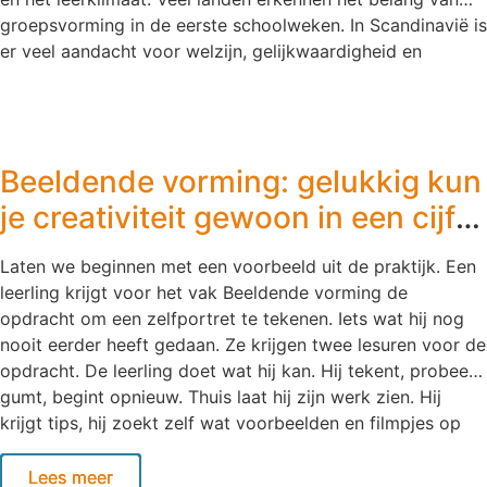
onderzoek van Rice
groepsvorming in de eerste schoolweken. In Scandinavië is
er veel aandacht voor welzijn, gelijkwaardigheid en
verbondenheid binnen de klas. Leerlingen moeten zich
veilig, gezien en betrokken voelen voordat zij optimaal tot
leren kunnen komen. In plaats van direct te focussen op
vakkennis, prestaties en toetsing, kiezen Scandinavische
Beeldende vorming: gelukkig kun
scholen ervoor om eerst te investeren in de groep. Deze
benadering biedt waardevolle inzichten voor het
je creativiteit gewoon in een cijfer
voortgezet onderwijs. Eerst de relatie, dan het leren In
vangen
Scandinavische klaslokalen staat het opbouwen van
Laten we beginnen met een voorbeeld uit de praktijk. Een
relaties centraal. Leerlingen moeten zich veilig voelen,
leerling krijgt voor het vak Beeldende vorming de
gezien worden en vertrouwen ervaren voordat zij tot leren
opdracht om een zelfportret te tekenen. Iets wat hij nog
komen. Onderzoek van onder andere de OECD
nooit eerder heeft gedaan. Ze krijgen twee lesuren voor de
onderstreept dat
opdracht. De leerling doet wat hij kan. Hij tekent, probeert,
gumt, begint opnieuw. Thuis laat hij zijn werk zien. Hij
krijgt tips, hij zoekt zelf wat voorbeelden en filmpjes op
internet en gaat oefenen. Stap voor stap ontdekt hij hoe
een gezicht is opgebouwd, hoe verhoudingen werken en
Lees meer
Lees meer
Lees meer