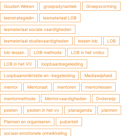
Communicatievaardigheden: Het vermogen om op een
Gouden Weken
groepsdynamiek
Groepsvorming
duidelijke en respectvolle manier
leerstrategieën
lesmateriaal LOB
lesmateriaal sociale vaardigheden
lesmateriaal studievaardigheden
lessen lob
LOB
lob-lessen
LOB-methode
LOB in het vmbo
LOB in het VO
loopbaanbegeleiding
Loopbaanoriëntatie en -begeleiding
Mediawijsheid
mentor
Mentoraat
mentoren
mentorlessen
mentormethode
Mentorvaardigheden
Onderwijs
pesten
pesten in het vo
planagenda
plannen
Plannen en organiseren
puberteit
sociaal-emotionele ontwikkeling