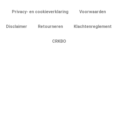
Privacy- en cookieverklaring
Voorwaarden
Disclaimer
Retourneren
Klachtenreglement
CRKBO
Menu
Home
Lesmateriaal
Over ons