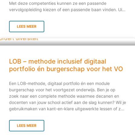
Met deze competenties kunnen ze een passende
vervolgopleiding kiezen of een passende baan vinden. Uit
onderzoek blijkt dat LOB-activiteiten en
burgerschapslessen een positieve bijdrage leveren aan de
LEES MEER
persoonlijke en sociale ontwikkeling van studenten. Dit
geldt ook voor hun studie- en hun beroepsloopbaan. Dit is
dan ook de reden dat docenten op zoek gaan naar
lesmateriaal dat goed aansluit bij de belevingswereld van
mbo-studenten. Slim Studeren MBO heeft 100 kant-en-
klare lessen loopbaanontwikkeling (LOB) en burgerschap
LOB – methode inclusief digitaal
ontwikkeld voor het mbo. Het is een complete flexibele
portfolio én burgerschap voor het VO
online methode waarmee studenten zelfstandig of onder
begeleiding aan de slag kunnen. De methode is inclusief
Een LOB-methode, digitaal portfolio én een module
een digitaal portfolio. 50 kant-en-klare lessen
burgerschap voor het voortgezet onderwijs. Ben je op
loopbaanontwikkeling (LOB) mbo Slim Studeren MBO
zoek naar een complete methode waarmee decanen en
bestaat uit twee belangrijke modules. Een module
docenten van jouw school actief aan de slag kunnen? Wil je
Loopbaanontwikkeling die bestaat uit 50 kant-en-klare
gebruikmaken van kant-en-klare uitgewerkte lessen of zelf
lessen voor loopbaanontwikkeling (LOB). Dit
lessen en opdrachten toevoegen? De LOB-methode Slim
Studeren VO biedt scholen veel mogelijkheden en
LEES MEER
opties om proactief aan de slag te gaan
loopbaanbegeleiding en burgerschapsonderwijs. Lessen