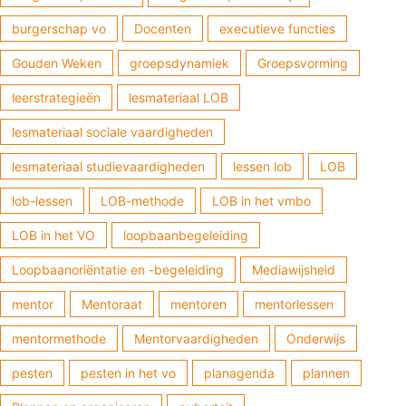
LOB-lessen moeten bereiken en waarom vinden jullie dat
belangrijk. Ga aan de slag met een duidelijke visie. Besteed
burgerschap vo
Docenten
executieve functies
ook voldoende aandacht aan ouderbetrokkenheid.
Organiseer regelmatig bijeenkomsten
Gouden Weken
groepsdynamiek
Groepsvorming
leerstrategieën
lesmateriaal LOB
lesmateriaal sociale vaardigheden
lesmateriaal studievaardigheden
lessen lob
LOB
lob-lessen
LOB-methode
LOB in het vmbo
LOB in het VO
loopbaanbegeleiding
Loopbaanoriëntatie en -begeleiding
Mediawijsheid
mentor
Mentoraat
mentoren
mentorlessen
mentormethode
Mentorvaardigheden
Onderwijs
pesten
pesten in het vo
planagenda
plannen