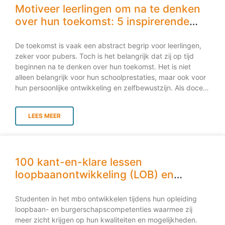
studievaardigheden beter presteren in het voortgezet
Motiveer leerlingen om na te denken
onderwijs en de overgang naar het hoger onderwijs
over hun toekomst: 5 inspirerende
soepeler maken. Volgens een rapport van de
strategieën
Onderwijsraad (2022) zijn studievaardigheden zoals
De toekomst is vaak een abstract begrip voor leerlingen,
effectief plannen en zelfstandig leren essentieel om de
zeker voor pubers. Toch is het belangrijk dat zij op tijd
steeds complexere eisen van het onderwijs aan te kunnen.
beginnen na te denken over hun toekomst. Het is niet
Bovendien wijst onderzoek van het Kohnstamm Instituut
alleen belangrijk voor hun schoolprestaties, maar ook voor
(2021) erop dat het expliciet aanleren van
hun persoonlijke ontwikkeling en zelfbewustzijn. Als docent
studievaardigheden leidt tot betere leerresultaten, minder
of decaan kun je een grote rol spelen in het helpen vormen
uitval in het
van deze mindset. In deze blog lees je vijf inspirerende
LEES MEER
strategieën om leerlingen te motiveren om na te denken
over hun toekomst. Creëer een visie van de toekomst die
aanspreekt Voor veel leerlingen kan het lastig zijn om hun
toekomst voor zich te zien. Daarom is het belangrijk om te
100 kant-en-klare lessen
beginnen met het creëren van een aantrekkelijke visie van
wat hun toekomst zou kunnen zijn. Dit kan bijvoorbeeld
loopbaanontwikkeling (LOB) en
door hen kennis te laten maken met verschillende
burgerschap voor het MBO
beroepen en de vaardigheden die daarvoor nodig zijn.
Studenten in het mbo ontwikkelen tijdens hun opleiding
Organiseer beroepenmarkten of nodig gastsprekers uit die
loopbaan- en burgerschapscompetenties waarmee zij
over hun
meer zicht krijgen op hun kwaliteiten en mogelijkheden.