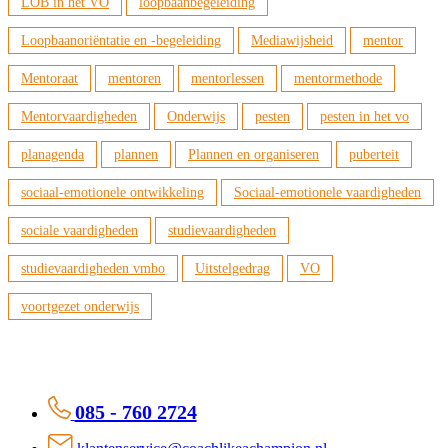
LOB in het VO
loopbaanbegeleiding
Loopbaanoriëntatie en -begeleiding
Mediawijsheid
mentor
Mentoraat
mentoren
mentorlessen
mentormethode
Mentorvaardigheden
Onderwijs
pesten
pesten in het vo
planagenda
plannen
Plannen en organiseren
puberteit
sociaal-emotionele ontwikkeling
Sociaal-emotionele vaardigheden
sociale vaardigheden
studievaardigheden
studievaardigheden vmbo
Uitstelgedrag
VO
voortgezet onderwijs
085 - 760 2724