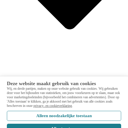
Deze website maakt gebruik van cookies
Studievaardigheden
Wij, en derde partijen, maken op onze website gebruik van cookies.
Wij gebruiken
Sociale vaardigheden
deze voor het bijhouden van statistieken, om jouw voorkeuren op te slaan, maar ook
Loopbaanoriëntatie en -begeleiding (LOB)
voor marketingdoeleinden (bijvoorbeeld het combineren van advertenties).
Door op
Burgerschap
'Alles toestaan' te klikken, ga je akkoord met het gebruik van alle cookies zoals
beschreven in onze
privacy- en cookieverklaring
.
Gouden Weken Pakket
Over ons
Alleen noodzakelijke toestaan
Blog
Contact
Demo aanvragen