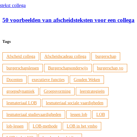
50 voorbeelden van afscheidsteksten voor een collega
Tags
Afscheid collega
Afscheidscadeau collega
burgerschap
burgerschapslessen
Burgerschapsonderwijs
burgerschap vo
Docenten
executieve functies
Gouden Weken
groepsdynamiek
Groepsvorming
leerstrategieën
lesmateriaal LOB
lesmateriaal sociale vaardigheden
lesmateriaal studievaardigheden
lessen lob
LOB
lob-lessen
LOB-methode
LOB in het vmbo