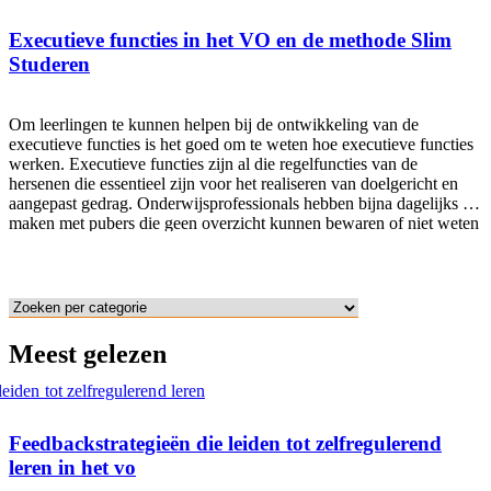
en snel leren onzin is. Wetenschappelijk onderzoek naar snellezen
Verschillende onderzoekers hebben onderzocht welk effect
Executieve functies in het VO en de methode Slim
snellezen heeft op tekstbegrip. Volgens de onderzoekers Rayner et
Studeren
al. (2016) en Baddeley (2003) heeft snellezen geen positief effect op
tekstbegrip. Als het gaat om het volledig begrijpen van een tekst,
heeft snellezen minder
Om leerlingen te kunnen helpen bij de ontwikkeling van de
executieve functies is het goed om te weten hoe executieve functies
werken. Executieve functies zijn al die regelfuncties van de
hersenen die essentieel zijn voor het realiseren van doelgericht en
aangepast gedrag. Onderwijsprofessionals hebben bijna dagelijks te
maken met pubers die geen overzicht kunnen bewaren of niet weten
hoe ze moeten leren. Dit zorgt voor stress en dat heeft een negatieve
invloed op de leerprestaties van de leerling. In het VO wordt een
groot beroep gedaan op de executieve functies van leerlingen, maar
deze zijn volop in ontwikkeling in de puberteit. Het is daarom van
essentieel belang om leerlingen te helpen met het ontwikkelen en
versterken van de executieve functies. De all-in-one mentormethode
Meest gelezen
en de planagenda Slim Studeren zijn twee praktische tools die
docenten kunnen inzetten om de executieve functies van hun
leerlingen te verbeteren en te bevorderen. Executieve functies
Feedbackstrategieën die leiden tot zelfregulerend
leren in het vo