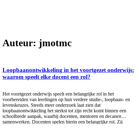
Auteur:
jmotmc
Loopbaanontwikkeling in het voortgezet onderwijs:
waarom speelt elke docent een rol?
Het voortgezet onderwijs speelt een belangrijke rol in het
voorbereiden van leerlingen op hun verdere studie-, loopbaan- en
levenskeuzes. Steeds meer onderzoek laat zien dat
loopbaanontwikkeling het sterkst tot zijn recht komt binnen een
schoolbrede aanpak, waarbij docenten, mentoren en decanen
samenwerken. Docenten spelen hierin een belangrijke rol. Zij
hebben dagelijks contact met leerlingen, kennen hun talenten en
interesses en kunnen leerlingen helpen om verbanden te leggen
tussen wat zij leren en de wereld buiten school.