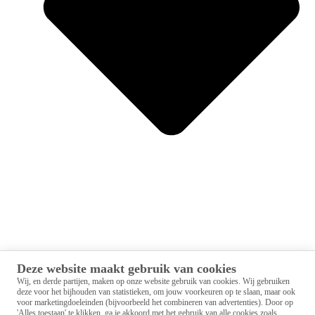
Deze website maakt gebruik van cookies
Studievaardigheden
Wij, en derde partijen, maken op onze website gebruik van cookies.
Wij gebruiken
Sociale vaardigheden
deze voor het bijhouden van statistieken, om jouw voorkeuren op te slaan, maar ook
Loopbaanoriëntatie en -begeleiding (LOB)
voor marketingdoeleinden (bijvoorbeeld het combineren van advertenties).
Door op
Burgerschap
'Alles toestaan' te klikken, ga je akkoord met het gebruik van alle cookies zoals