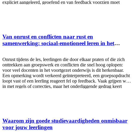
expliciet aangeleerd, geoefend en van feedback voorzien moet
worden. Wie niet goed leert noteren, leert vaak ook minder diep en
dat heeft directe gevolgen voor begrip, onthouden en zelfstandig
leren. De hardnekkige aanname: “dat kunnen ze al” In onderzoek
naar leerstrategieën werd jarenlang aangenomen dat leerlingen aan
het einde van het voortgezet onderwijs wel fatsoenlijke
samenvattingen en aantekeningen konden maken. Die aanname
Van onrust en conflicten naar rust en
bleek onhoudbaar. Toen samenvatten minder effectief bleek dan
samenwerking: sociaal-emotioneel leren in het
verwacht, lag dat niet aan de strategie zelf, maar aan de uitvoering:
voortgezet onderwijs
leerlingen wisten eenvoudigweg niet hoe ze moesten samenvatten.
Hetzelfde geldt voor aantekeningen maken. We verwachten een
Onrust tijdens de les, leerlingen die door elkaar praten of die zich
vaardigheid die zelden
onttrekken aan groepswerk en conflicten die snel hoog oplopen:
voor veel docenten in het voortgezet onderwijs is dit herkenbaar.
Een opmerking wordt verkeerd geïnterpreteerd, een groepsopdracht
loopt vast of een leerling reageert fel op feedback. Vaak grijpen we
in met regels of correcties, maar het onderliggende gedrag keert
regelmatig terug. Hoewel steeds meer scholen ervaren dat sociaal-
emotioneel leren (SEL) helpt om dit patroon te doorbreken, krijgt
sociaal-emotionele ontwikkeling in de praktijk nog vaak weinig
structurele aandacht. Regelmatig wordt verondersteld dat leerlingen
deze vaardigheden vanzelf ontwikkelen. Door sociaal-emotioneel
leren bewust en doelgericht in te zetten, verschuift de focus van het
Waarom zijn goede studievaardigheden onmisbaar
corrigeren van gedrag naar het aanleren van vaardigheden waarmee
voor jouw leerlingen
leerlingen anders leren reageren. Dat leidt tot meer rust in de klas,