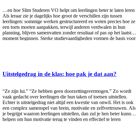
betere samenwerking en een veiliger leerklimaat. Wat verstaan we
onder sociaal-emotioneel leren? Sociaal-emotioneel leren richt zich
…en hoe Slim Studeren VO helpt om leerlingen beter te laten leren
op
Als leraar zie je dagelijks hoe groot de verschillen zijn tussen
leerlingen: sommige werken gestructureerd en weten precies hoe ze
een toets moeten aanpakken, terwijl anderen verdwalen in hun
planning, blijven samenvatten zonder resultaat of pas op het laatste
moment beginnen. Sterke studievaardigheden vormen de basis voor
schoolsucces in alle leerjaren, van onderbouw tot bovenbouw.
Steeds meer onderzoek toont aan dat leerlingen die weten hoe ze
moeten leren, niet alleen betere cijfers halen, maar ook rust,
motivatie en zelfvertrouwen ontwikkelen. Slim Studeren VO helpt
docenten om deze vaardigheden op een eenvoudige en effectieve
manier in hun lessen te integreren. 1. Leerlingen leren slimmer Met
Uitstelgedrag in de klas: hoe pak je dat aan?
de juiste studievaardigheden kunnen leerlingen meer bereiken in
dezelfde tijd. Denk aan: Retrieval practice (kennis ophalen in plaats
van herlezen); Spaced practice (verspreid leren i.p.v. blokken);
“Ze zijn lui.” “Ze hebben geen doorzettingsvermogen.” Zo wordt
Structured notes in plaats van eindeloze samenvattingen;
vaak gedacht over leerlingen die hun taken of toetsen uitstellen.
Echter is uitstelgedrag niet altijd een kwestie van onwil. Het is ook
een complex samenspel van brein, motivatie en zelfvertrouwen. Als
je begrijpt waarom leerlingen uitstellen, dan zul je hen beter kunnen
helpen om hun motivatie terug te vinden en effectief te leren
plannen. In deze blog lees je wat er schuilgaat achter uitstelgedrag in
de klas, waarom het zo hardnekkig kan zijn én hoe je als leraar,
mentor of schoolteam het verschil kunt maken. Wat is uitstelgedrag