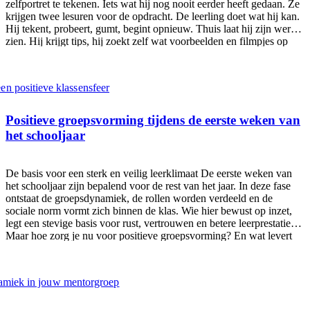
zelfportret te tekenen. Iets wat hij nog nooit eerder heeft gedaan. Ze
krijgen twee lesuren voor de opdracht. De leerling doet wat hij kan.
Hij tekent, probeert, gumt, begint opnieuw. Thuis laat hij zijn werk
zien. Hij krijgt tips, hij zoekt zelf wat voorbeelden en filmpjes op
internet en gaat oefenen. Stap voor stap ontdekt hij hoe een gezicht
is opgebouwd, hoe verhoudingen werken en hoe schaduw diepte
geeft. Met zijn nieuwe inzichten en zichtbaar meer vaardigheid komt
hij terug op school. Trots neemt hij zijn oefentekening en de
bronnen die hij heeft gebruikt mee naar school. Hij wil op school
nog een keer proberen. Klaar om te laten zien wat hij heeft geleerd.
Positieve groepsvorming tijdens de eerste weken van
Alleen komt dat moment niet. Nog voordat hij iets kan uitleggen,
het schooljaar
krijgt hij te horen
De basis voor een sterk en veilig leerklimaat De eerste weken van
het schooljaar zijn bepalend voor de rest van het jaar. In deze fase
ontstaat de groepsdynamiek, de rollen worden verdeeld en de
sociale norm vormt zich binnen de klas. Wie hier bewust op inzet,
legt een stevige basis voor rust, vertrouwen en betere leerprestaties.
Maar hoe zorg je nu voor positieve groepsvorming? En wat levert
het concreet op? In deze blog lees je over de voordelen van het
Gouden Weken Pakket, praktische voorbeelden én hoe je dit
eenvoudig kunt aanpakken. Wat is positieve groepsvorming?
Positieve groepsvorming betekent dat je als docent of mentor actief
werkt aan een klas waarin leerlingen zich: veilig voelen; elkaar