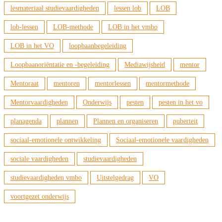
lesmateriaal studievaardigheden
lessen lob
LOB
lob-lessen
LOB-methode
LOB in het vmbo
LOB in het VO
loopbaanbegeleiding
Loopbaanoriëntatie en -begeleiding
Mediawijsheid
mentor
Mentoraat
mentoren
mentorlessen
mentormethode
Mentorvaardigheden
Onderwijs
pesten
pesten in het vo
planagenda
plannen
Plannen en organiseren
puberteit
sociaal-emotionele ontwikkeling
Sociaal-emotionele vaardigheden
sociale vaardigheden
studievaardigheden
studievaardigheden vmbo
Uitstelgedrag
VO
voortgezet onderwijs