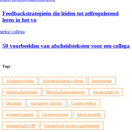
Feedbackstrategieën die leiden tot zelfregulerend
leren in het vo
50 voorbeelden van afscheidsteksten voor een collega
Tags
Afscheid collega
Afscheidscadeau collega
burgerschap
burgerschapslessen
Burgerschapsonderwijs
burgerschap vo
Docenten
executieve functies
Gouden Weken
groepsdynamiek
Groepsvorming
leerstrategieën
lesmateriaal LOB
lesmateriaal sociale vaardigheden