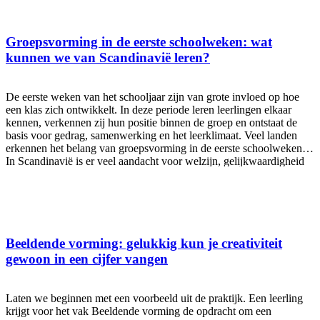
Loopbaanontwikkeling begint niet bij de profielkeuze Veel scholen
besteden vooral aandacht aan loopbaanoriëntatie op momenten
waarop leerlingen een keuze moeten maken. Denk aan de overstap
Groepsvorming in de eerste schoolweken: wat
naar een profiel, vervolgopleiding of stage. Toch blijkt uit
kunnen we van Scandinavië leren?
internationaal onderzoek dat loopbaanontwikkeling veel meer is dan
het maken van een eenmalige keuze. Het gaat om het ontwikkelen
van kennis, vaardigheden en zelfinzicht die jongeren helpen om
De eerste weken van het schooljaar zijn van grote invloed op hoe
gedurende hun leven passende keuzes te maken. Het onderzoek van
een klas zich ontwikkelt. In deze periode leren leerlingen elkaar
Rice
kennen, verkennen zij hun positie binnen de groep en ontstaat de
basis voor gedrag, samenwerking en het leerklimaat. Veel landen
erkennen het belang van groepsvorming in de eerste schoolweken.
In Scandinavië is er veel aandacht voor welzijn, gelijkwaardigheid
en verbondenheid binnen de klas. Leerlingen moeten zich veilig,
gezien en betrokken voelen voordat zij optimaal tot leren kunnen
komen. In plaats van direct te focussen op vakkennis, prestaties en
toetsing, kiezen Scandinavische scholen ervoor om eerst te
investeren in de groep. Deze benadering biedt waardevolle inzichten
voor het voortgezet onderwijs. Eerst de relatie, dan het leren In
Beeldende vorming: gelukkig kun je creativiteit
Scandinavische klaslokalen staat het opbouwen van relaties centraal.
gewoon in een cijfer vangen
Leerlingen moeten zich veilig voelen, gezien worden en vertrouwen
ervaren voordat zij tot leren komen. Onderzoek van onder andere de
OECD onderstreept dat
Laten we beginnen met een voorbeeld uit de praktijk. Een leerling
krijgt voor het vak Beeldende vorming de opdracht om een