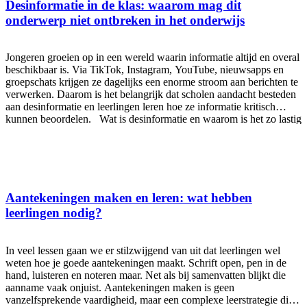
respecteren; samenwerken; en verantwoordelijkheid nemen. Het
Desinformatie in de klas: waarom mag dit
gaat dus niet alleen om “een gezellige klas”, maar om een groep
onderwerp niet ontbreken in het onderwijs
waarin iedere leerling tot zijn recht komt en zich veilig voelt. De
basis van
Jongeren groeien op in een wereld waarin informatie altijd en overal
beschikbaar is. Via TikTok, Instagram, YouTube, nieuwsapps en
groepschats krijgen ze dagelijks een enorme stroom aan berichten te
verwerken. Daarom is het belangrijk dat scholen aandacht besteden
aan desinformatie en leerlingen leren hoe ze informatie kritisch
kunnen beoordelen. Wat is desinformatie en waarom is het zo lastig
te herkennen? Desinformatie is misleidende informatie die bewust
wordt verspreid om te manipuleren. Daarnaast is er misinformatie:
onjuiste informatie die zonder kwade bedoeling wordt gedeeld. Het
verschil zit in de intentie, maar voor jongeren is dat onderscheid
vaak moeilijk te maken. In de praktijk blijkt het vaak ingewikkeld
om intentie vast te stellen. Daarom is het zinvoller om met je
Aantekeningen maken en leren: wat hebben
leerlingen te kijken naar de inhoud en het effect van een bericht, in
leerlingen nodig?
plaats van direct te focussen op de vraag of iets ‘met opzet’ is
verspreid. Waarom is dit
In veel lessen gaan we er stilzwijgend van uit dat leerlingen wel
weten hoe je goede aantekeningen maakt. Schrift open, pen in de
hand, luisteren en noteren maar. Net als bij samenvatten blijkt die
aanname vaak onjuist. Aantekeningen maken is geen
vanzelfsprekende vaardigheid, maar een complexe leerstrategie die